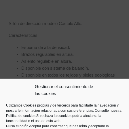
Sillón de dirección modelo Cástulo Alto.
Características:
Espuma de alta densidad.
Brazos regulables en altura.
Asiento regulable en altura.
Disponible con sistema de balancín.
Disponible en todos los tejidos y pieles ecológicas
de nuestro catálogo.
Gestionar el consentimiento de
Base en PPR o aluminio.
las cookies
Muy ergonómico.
Utilizamos Cookies propias y de terceros para facilitarle la navegación y
mostrarle información relacionada con sus preferencias. Consulte nuestra
Política de cookies
Si rechaza las cookies podría afectarse la
funcionalidad o el uso de esta web
Necesitas más información
Pulsa el botón Aceptar para confirmar que has leído y aceptado la