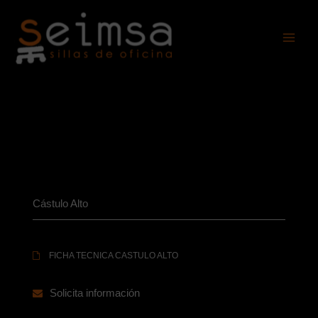
Ir
al
contenido
Cástulo Alto
FICHA TECNICA CASTULO ALTO
Solicita información